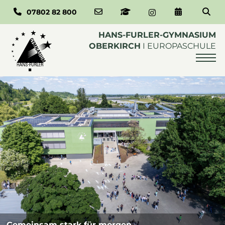
Instagram-Profil 
07802 82 800
E-Mail an das Sekretariat schreibe
Zum Schulmanager
Zum Schulka
Zum Inhalt springen
HANS-FURLER-GYMNASIUM
OBERKIRCH
I
EUROPASCHULE
Home
News
Wir
Anmelden
Lernen
Leben
Service
Gemeinsam stark für morgen