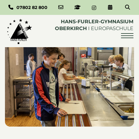
Instagram-Profil 
07802 82 800
E-Mail an das Sekretariat schreibe
Zum Schulmanager
Zum Schulka
Zum Inhalt springen
Mampf - Mensa
HANS-FURLER-GYMNASIUM
OBERKIRCH
I
EUROPASCHULE
zurück
Schulmanager
Kalender
Mampf - Mensa
Formulare
Elternbriefe
Religion / Ethik